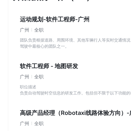
运动规划-软件工程师-广州
广州
全职
团队负责根据道路、周围环境、其他车辆行人等实时交通情况
驾驶中最核心的团队之一。
团队的软件或算法工程师负责以下工作中的一项或几项：
1. 高性能、高可靠性的Planning架构设计与系统开发；
2. 高精度、高性能的计算几何与数值计算算法开发与优化；
软件工程师 - 地图研发
广州
全职
职位描述
负责自动驾驶时空信息的研发工作。包括但不限于以下功能的
1. 时空信息的规模化化生产基础设施
2. 时空信息的质量保障与评估优化
3. 时空信息的车载应用及性能优化
高级产品经理（Robotaxi线路体验方向）
广州
全职